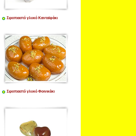
Σιροπιαστό γλυκό Κανταϊφάκι
Σιροπιαστό γλυκό Φοινικάκι