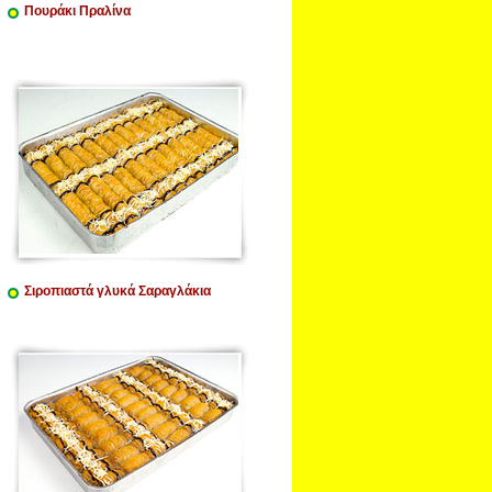
Πουράκι Πραλίνα
Σιροπιαστά γλυκά Σαραγλάκια