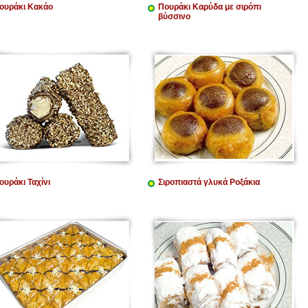
ουράκι Κακάο
Πουράκι Καρύδα με σιρόπι
βύσσινο
ουράκι Ταχίνι
Σιροπιαστά γλυκά Ροξάκια