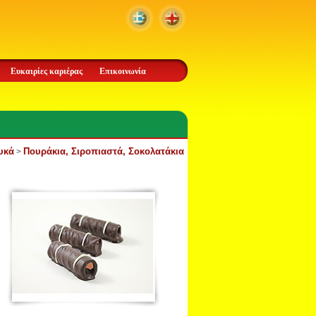
Ευκαιρίες καριέρας
Επικοινωνία
υκά
Πουράκια, Σιροπιαστά, Σοκολατάκια
>