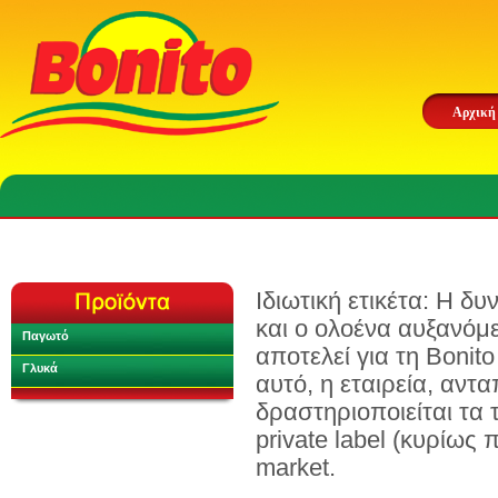
Αρχική
Ιδιωτική ετικέτα: Η δ
και ο ολοένα αυξανόμ
Παγωτό
αποτελεί για τη Bonito
Γλυκά
αυτό, η εταιρεία, αντ
δραστηριοποιείται τα
private label (κυρίω
market.