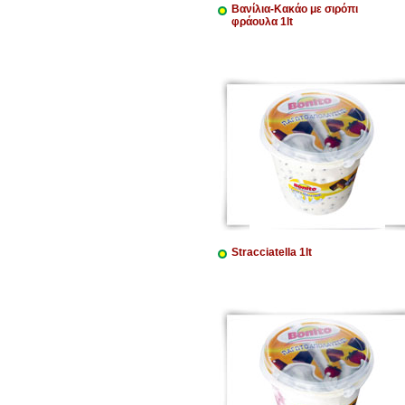
Βανίλια-Κακάο με σιρόπι
φράουλα 1lt
Stracciatella 1lt