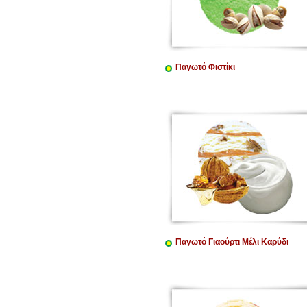
Παγωτό Φιστίκι
Παγωτό Γιαούρτι Μέλι Καρύδι