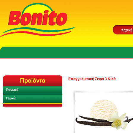
Αρχική
Επαγγελματική Σειρά 3 Κιλά
Παγωτό
Γλυκά