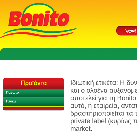
Αρχική
Ιδιωτική ετικέτα: Η δ
και ο ολοένα αυξανόμ
Παγωτό
αποτελεί για τη Bonito
Γλυκά
αυτό, η εταιρεία, αντ
δραστηριοποιείται τα
private label (κυρίω
market.