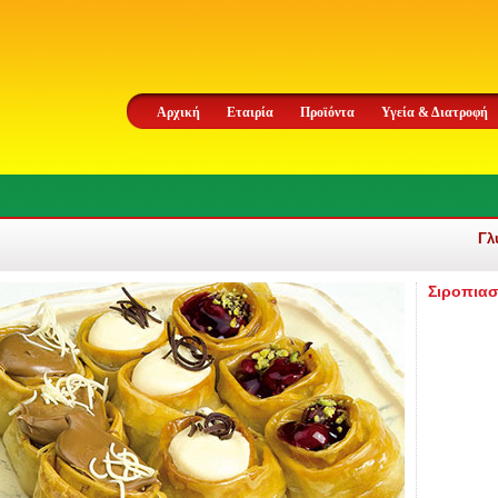
Αρχική
Εταιρία
Προϊόντα
Υγεία & Διατροφή
Γλ
Σιροπιασ