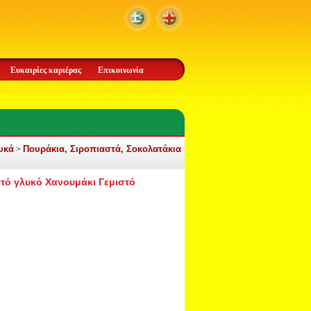
Ευκαιρίες καριέρας
Επικοινωνία
υκά
Πουράκια, Σιροπιαστά, Σοκολατάκια
>
τό γλυκό Χανουμάκι Γεμιστό