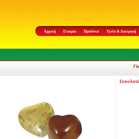
Αρχική
Εταιρία
Προϊόντα
Υγεία & Διατροφή
Γλ
Σοκολατά