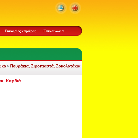
Ευκαιρίες καριέρας
Επικοινωνία
υκά
Πουράκια, Σιροπιαστά, Σοκολατάκια
>
κι Καρδιά