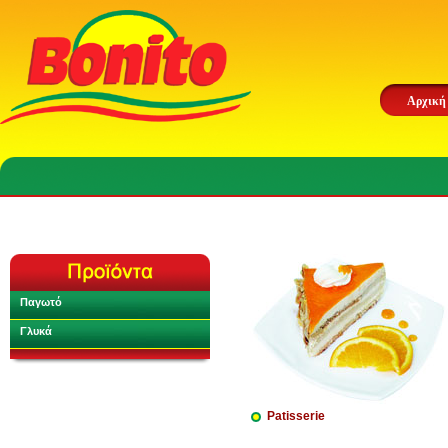
Αρχική
Παγωτό
Γλυκά
Patisserie