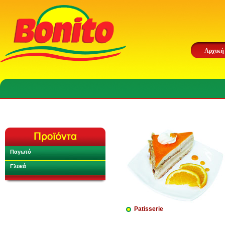
Αρχική
Παγωτό
Γλυκά
Patisserie