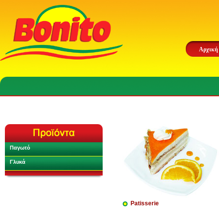
Αρχική
Παγωτό
Γλυκά
Patisserie