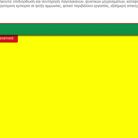
θήκοντα: επιδιόρθωση και συντήρηση παγολεκανών, ψυκτικών μηχανημάτων, καταψ
ηγούμενη εμπειρία σε ψύξη αμμωνίας, φιλικό περιβάλλον εργασίας, εξαήμερη απα
reserved.