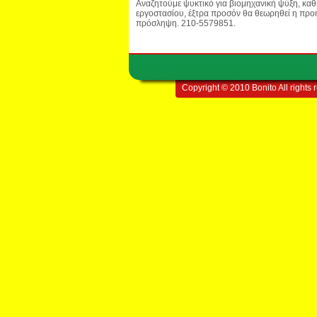
Αναζητούμε ψυκτικό για βιομηχανική ψύξη, κα
εργοστασίου, έξτρα προσόν θα θεωρηθεί η προ
πρόσληψη. 210-5579851.
Copyright © 2010 Bonito All rights 