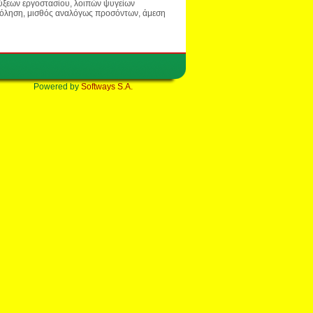
ύξεων εργοστασίου, λοιπών ψυγείων
σχόληση, μισθός αναλόγως προσόντων, άμεση
Powered by
Softways S.A.