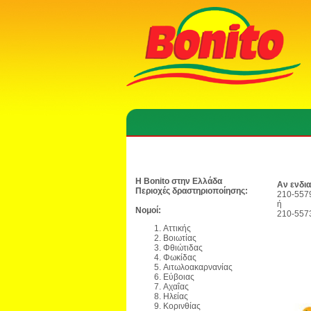
Η Bonito στην Ελλάδα
Αν ενδια
Περιοχές δραστηριοποίησης:
210-557
ή
Νομοί:
210-557
Αττικής
Βοιωτίας
Φθιώτιδας
Φωκίδας
Αιτωλοακαρνανίας
Εύβοιας
Αχαΐας
Ηλείας
Κορινθίας