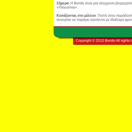
Σήμερα
: Η Bonito είναι μια σύγχρονη βιομηχαν
«Παγωτίνια».
Κοιτάζοντας στο μέλλον
: Πιστή στην παράδοση
συνεχίσει να παράγει προϊόντα με ιδιαίτερη φρο
Copyright © 2010 Bonito All rights 