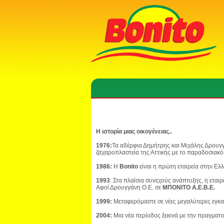
Η ιστορία μιας οικογένειας..
1976:
Τα αδέρφια Δημήτρης και Μιχάλης Δρουγγ
ζαχαροπλαστεία της Αττικής με το παραδοσιακό
1986:
Η
Bonito
είναι η πρώτη εταιρεία στην Ε
1993
: Στα πλαίσια συνεχούς ανάπτυξης, η εται
Αφοί Δρουγγάνη Ο.Ε. σε
ΜΠΟΝΙΤΟ Α.Ε.Β.Ε.
1999:
Μεταφερόμαστε σε νέες μεγαλύτερες εγκ
2004:
Μια νέα περίοδος ξεκινά με την πραγματ