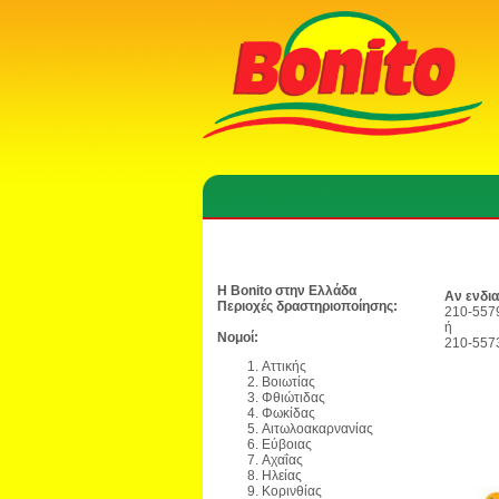
Η Bonito στην Ελλάδα
Αν ενδια
Περιοχές δραστηριοποίησης:
210-557
ή
Νομοί:
210-557
Αττικής
Βοιωτίας
Φθιώτιδας
Φωκίδας
Αιτωλοακαρνανίας
Εύβοιας
Αχαΐας
Ηλείας
Κορινθίας