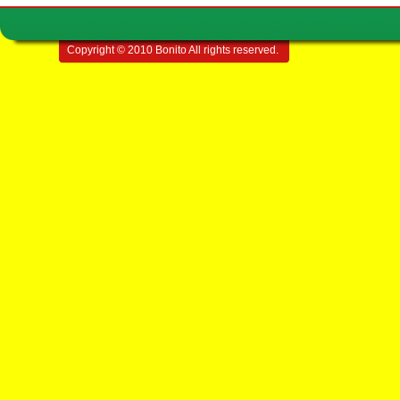
Copyright © 2010 Bonito All rights reserved.