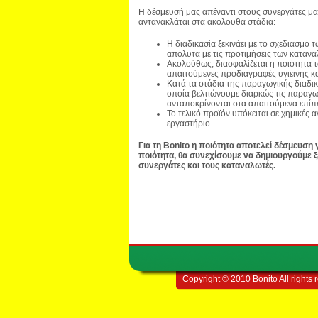
Η δέσμευσή μας απέναντι στους συνεργάτες μα
αντανακλάται στα ακόλουθα στάδια:
Η διαδικασία ξεκινάει με το σχεδιασμό 
απόλυτα με τις προτιμήσεις των καταν
Ακολούθως, διασφαλίζεται η ποιότητα τω
απαιτούμενες προδιαγραφές υγιεινής κα
Κατά τα στάδια της παραγωγικής διαδι
οποία βελτιώνουμε διαρκώς τις παραγωγ
ανταποκρίνονται στα απαιτούμενα επίπ
Το τελικό προϊόν υπόκειται σε χημικέ
εργαστήριο.
Για τη
Bonito η ποιότητα αποτελεί δέσμευση 
ποιότητα, θα συνεχίσουμε να δημιουργούμε ξ
συνεργάτες και τους καταναλωτές.
Copyright © 2010 Bonito All rights 