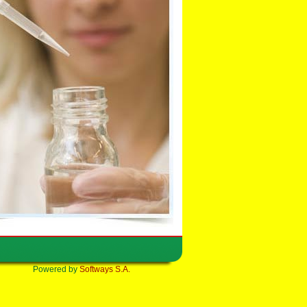
Powered by
Softways S.A.