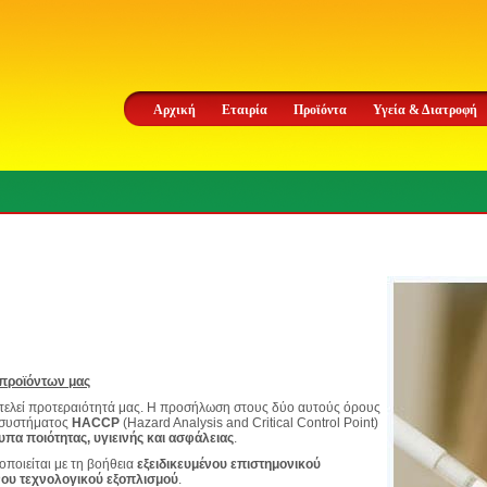
Αρχική
Εταιρία
Προϊόντα
Υγεία & Διατροφή
 προϊόντων μας
οτελεί προτεραιότητά μας. Η προσήλωση στους δύο αυτούς όρους
υ συστήματος
HACCP
(Hazard Analysis and Critical Control Point)
πα ποιότητας, υγιεινής και ασφάλειας
.
οιείται με τη βοήθεια
εξειδικευμένου επιστημονικού
ου τεχνολογικού εξοπλισμού
.