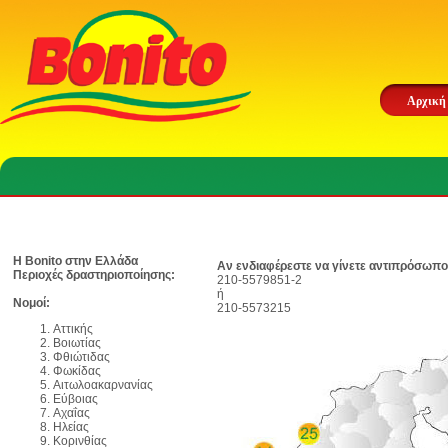
Αρχική
Η Bonito στην Ελλάδα
Αν ενδιαφέρεστε να γίνετε αντιπρόσωπο
Περιοχές δραστηριοποίησης:
210-5579851-2
ή
Νομοί:
210-5573215
Αττικής
Βοιωτίας
Φθιώτιδας
Φωκίδας
Αιτωλοακαρνανίας
Εύβοιας
Αχαΐας
Ηλείας
Κορινθίας