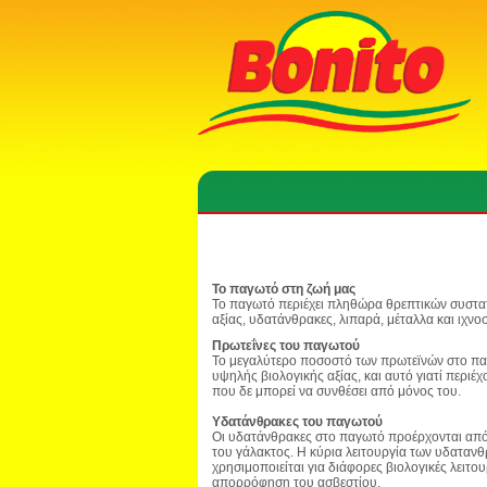
Το παγωτό στη ζωή μας
Το παγωτό περιέχει πληθώρα θρεπτικών συστα
αξίας, υδατάνθρακες, λιπαρά, μέταλλα και ιχνοσ
Πρωτεΐνες του παγωτού
Το μεγαλύτερο ποσοστό των πρωτεϊνών στο παγ
υψηλής βιολογικής αξίας, και αυτό γιατί περιέ
που δε μπορεί να συνθέσει από μόνος του.
Υδατάνθρακες του παγωτού
Οι υδατάνθρακες στο παγωτό προέρχονται από τ
του γάλακτος. Η κύρια λειτουργία των υδαταν
χρησιμοποιείται για διάφορες βιολογικές λειτου
απορρόφηση του ασβεστίου.