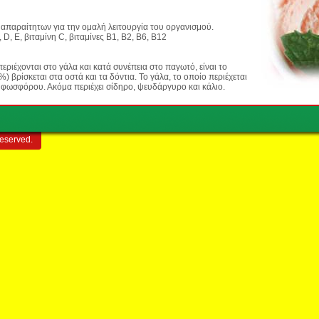
 απαραίτητων για την ομαλή λειτουργία του οργανισμού.
 D, E, βιταμίνη C, βιταμίνες Β1, Β2, Β6, Β12
εριέχονται στο γάλα και κατά συνέπεια στο παγωτό, είναι το
) βρίσκεται στα οστά και τα δόντια. Το γάλα, το οποίο περιέχεται
ή φωσφόρου. Ακόμα περιέχει σίδηρο, ψευδάργυρο και κάλιο.
reserved.