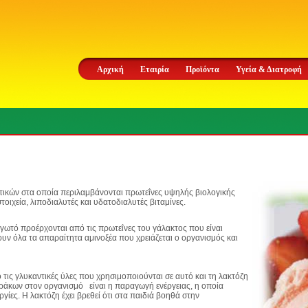
Αρχική
Εταιρία
Προϊόντα
Υγεία & Διατροφή
τικών στα οποία περιλαμβάνονται πρωτεΐνες υψηλής βιολογικής
τοιχεία, λιποδιαλυτές και υδατοδιαλυτές βιταμίνες.
ωτό προέρχονται από τις πρωτεΐνες του γάλακτος που είναι
χουν όλα τα απαραίτητα αμινοξέα που χρειάζεται ο οργανισμός και
ις γλυκαντικές ύλες που χρησιμοποιούνται σε αυτό και τη λακτόζη
θράκων στον οργανισμό είναι η παραγωγή ενέργειας, η οποία
ργίες. Η λακτόζη έχει βρεθεί ότι στα παιδιά βοηθά στην