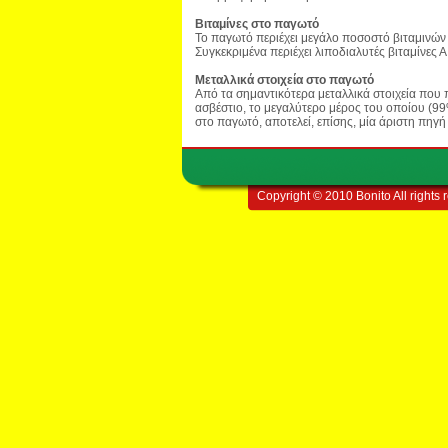
Βιταμίνες στο παγωτό
Το παγωτό περιέχει μεγάλο ποσοστό βιταμινών
Συγκεκριμένα περιέχει λιποδιαλυτές βιταμίνες Α,
Μεταλλικά στοιχεία στο παγωτό
Από τα σημαντικότερα μεταλλικά στοιχεία που π
ασβέστιο, το μεγαλύτερο μέρος του οποίου (99%
στο παγωτό, αποτελεί, επίσης, μία άριστη πηγ
Copyright © 2010 Bonito All rights 