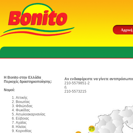
Αρχική
Η Bonito στην Ελλάδα
Αν ενδιαφέρεστε να γίνετε αντιπρόσωπο
Περιοχές δραστηριοποίησης:
210-5579851-2
ή
Νομοί:
210-5573215
Αττικής
Βοιωτίας
Φθιώτιδας
Φωκίδας
Αιτωλοακαρνανίας
Εύβοιας
Αχαΐας
Ηλείας
Κορινθίας