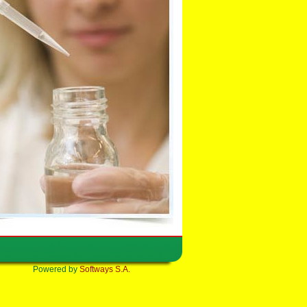
Powered by
Softways S.A.