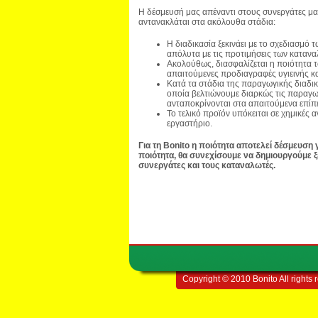
Η δέσμευσή μας απέναντι στους συνεργάτες μα
αντανακλάται στα ακόλουθα στάδια:
Η διαδικασία ξεκινάει με το σχεδιασμό 
απόλυτα με τις προτιμήσεις των καταν
Ακολούθως, διασφαλίζεται η ποιότητα τω
απαιτούμενες προδιαγραφές υγιεινής κα
Κατά τα στάδια της παραγωγικής διαδι
οποία βελτιώνουμε διαρκώς τις παραγωγ
ανταποκρίνονται στα απαιτούμενα επίπ
Το τελικό προϊόν υπόκειται σε χημικέ
εργαστήριο.
Για τη
Bonito η ποιότητα αποτελεί δέσμευση 
ποιότητα, θα συνεχίσουμε να δημιουργούμε ξ
συνεργάτες και τους καταναλωτές.
Copyright © 2010 Bonito All rights 