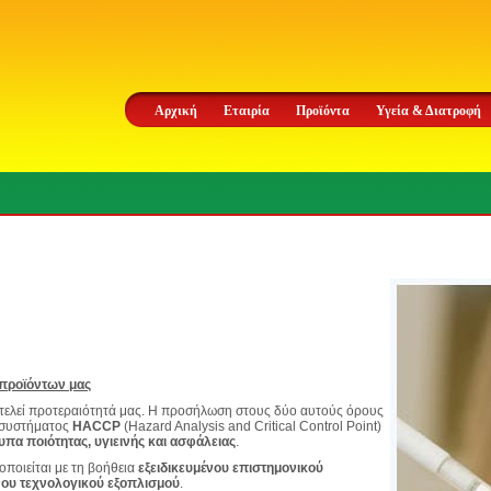
Αρχική
Εταιρία
Προϊόντα
Υγεία & Διατροφή
 προϊόντων μας
οτελεί προτεραιότητά μας. Η προσήλωση στους δύο αυτούς όρους
υ συστήματος
HACCP
(Hazard Analysis and Critical Control Point)
πα ποιότητας, υγιεινής και ασφάλειας
.
οιείται με τη βοήθεια
εξειδικευμένου επιστημονικού
ου τεχνολογικού εξοπλισμού
.