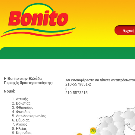
Αρχική
Η Bonito στην Ελλάδα
Αν ενδιαφέρεστε να γίνετε αντιπρόσωπο
Περιοχές δραστηριοποίησης:
210-5579851-2
ή
Νομοί:
210-5573215
Αττικής
Βοιωτίας
Φθιώτιδας
Φωκίδας
Αιτωλοακαρνανίας
Εύβοιας
Αχαΐας
Ηλείας
Κορινθίας