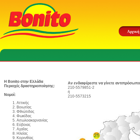
Αρχική
Η Bonito στην Ελλάδα
Αν ενδιαφέρεστε να γίνετε αντιπρόσωπο
Περιοχές δραστηριοποίησης:
210-5579851-2
ή
Νομοί:
210-5573215
Αττικής
Βοιωτίας
Φθιώτιδας
Φωκίδας
Αιτωλοακαρνανίας
Εύβοιας
Αχαΐας
Ηλείας
Κορινθίας