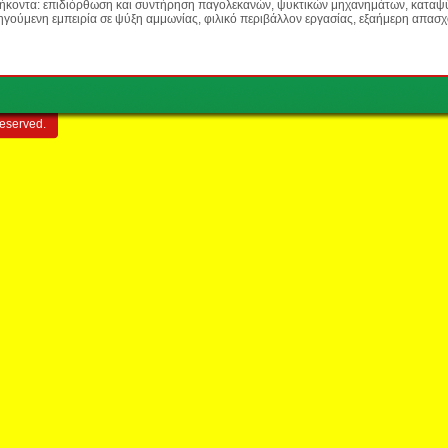
θήκοντα: επιδιόρθωση και συντήρηση παγολεκανών, ψυκτικών μηχανημάτων, καταψ
ηγούμενη εμπειρία σε ψύξη αμμωνίας, φιλικό περιβάλλον εργασίας, εξαήμερη απα
reserved.