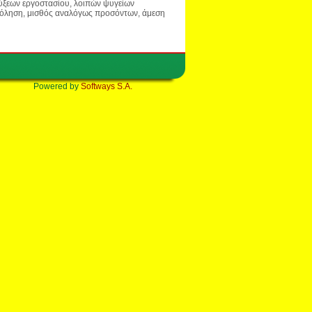
ύξεων εργοστασίου, λοιπών ψυγείων
σχόληση, μισθός αναλόγως προσόντων, άμεση
Powered by
Softways S.A.