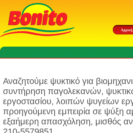
Αρχική
Αναζητούμε ψυκτικό για βιομηχαν
συντήρηση παγολεκανών, ψυκτι
εργοστασίου, λοιπών ψυγείων ερ
προηγούμενη εμπειρία σε ψύξη αμ
εξαήμερη απασχόληση, μισθός α
210-5579851.