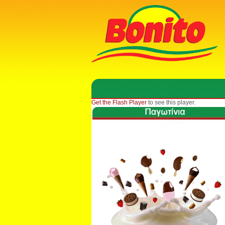
Get the Flash Player
to see this player.