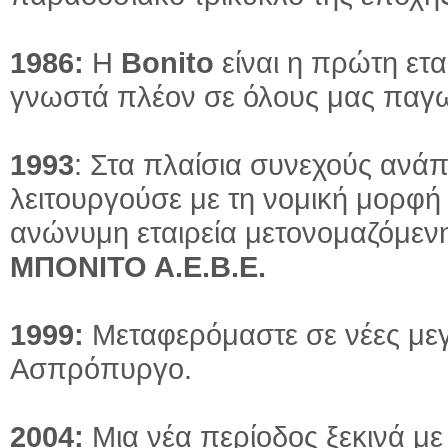
1986:
Η
Bonito
είναι η πρώτη ετ
γνωστά πλέον σε όλους μας παγω
1993
: Στα πλαίσια συνεχούς ανάπ
λειτουργούσε με τη νομική μορφή
ανώνυμη εταιρεία μετονομαζόμεν
ΜΠΟΝΙΤΟ Α.Ε.Β.Ε.
1999:
Μεταφερόμαστε σε νέες μεγ
Ασπρόπυργο.
2004:
Μια νέα περίοδος ξεκινά μ