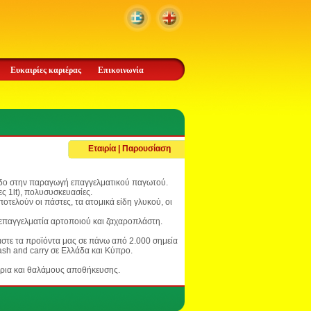
Ευκαιρίες καριέρας
Επικοινωνία
Εταιρία | Παρουσίαση
πεδο στην παραγωγή επαγγελματικού παγωτού.
ες 1lt), πολυσυσκευασίες.
λούν οι πάστες, τα ατομικά είδη γλυκού, οι
υ επαγγελματία αρτοποιού και ζαχαροπλάστη.
στε τα προϊόντα μας σε πάνω από 2.000 σημεία
 cash and carry σε Ελλάδα και Κύπρο.
ρια και θαλάμους αποθήκευσης.