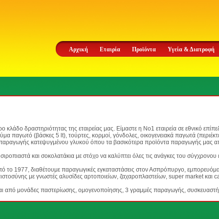
Αρχική
Εταιρία
Προϊόντα
Υγεία & Διατροφή
 κλάδο δραστηριότητας της εταιρείας μας. Είμαστε η Νο1 εταιρεία σε εθνικό επί
ύμα παγωτό (βάσκες 5 lt), τούρτες, κορμοί, γόνδολες, οικογενειακά παγωτά (περιέκτ
αραγωγής κατεψυγμένου γλυκού όπου τα βασικότερα προϊόντα παραγωγής μας αποτε
 σιροπιαστά και σοκολατάκια με στόχο να καλύπτει όλες τις ανάγκες του σύγχρονο
πό το 1977, διαθέτουμε παραγωγικές εγκαταστάσεις στον Ασπρόπυργο, εμπορευόμα
πιστοσύνης με γνωστές αλυσίδες αρτοποιείων, ζαχαροπλαστείων, super market και
ται από μονάδες παστερίωσης, ομογενοποίησης, 3 γραμμές παραγωγής, συσκευαστή