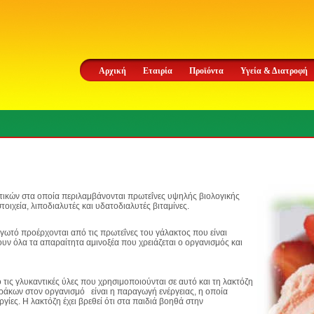
Αρχική
Εταιρία
Προϊόντα
Υγεία & Διατροφή
τικών στα οποία περιλαμβάνονται πρωτεΐνες υψηλής βιολογικής
τοιχεία, λιποδιαλυτές και υδατοδιαλυτές βιταμίνες.
ωτό προέρχονται από τις πρωτεΐνες του γάλακτος που είναι
χουν όλα τα απαραίτητα αμινοξέα που χρειάζεται ο οργανισμός και
ις γλυκαντικές ύλες που χρησιμοποιούνται σε αυτό και τη λακτόζη
θράκων στον οργανισμό είναι η παραγωγή ενέργειας, η οποία
ργίες. Η λακτόζη έχει βρεθεί ότι στα παιδιά βοηθά στην