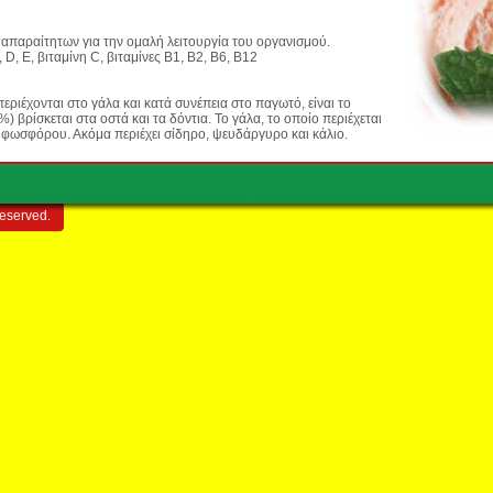
 απαραίτητων για την ομαλή λειτουργία του οργανισμού.
 D, E, βιταμίνη C, βιταμίνες Β1, Β2, Β6, Β12
εριέχονται στο γάλα και κατά συνέπεια στο παγωτό, είναι το
) βρίσκεται στα οστά και τα δόντια. Το γάλα, το οποίο περιέχεται
ή φωσφόρου. Ακόμα περιέχει σίδηρο, ψευδάργυρο και κάλιο.
reserved.