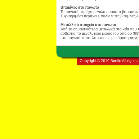
Βιταμίνες στο παγωτό
Το παγωτό περιέχει μεγάλο ποσοστό βιταμινών
Συγκεκριμένα περιέχει λιποδιαλυτές βιταμίνες Α,
Μεταλλικά στοιχεία στο παγωτό
Από τα σημαντικότερα μεταλλικά στοιχεία που π
ασβέστιο, το μεγαλύτερο μέρος του οποίου (99%
στο παγωτό, αποτελεί, επίσης, μία άριστη πηγ
Copyright © 2010 Bonito All rights 