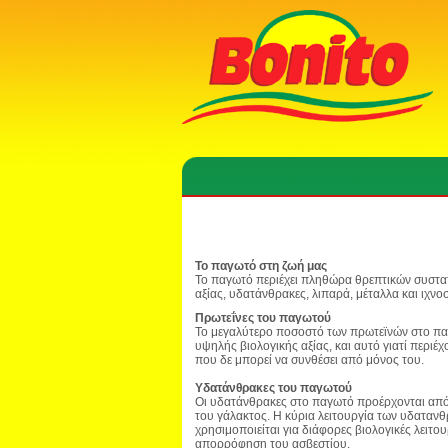
Το παγωτό στη ζωή μας
Το παγωτό περιέχει πληθώρα θρεπτικών συστα
αξίας, υδατάνθρακες, λιπαρά, μέταλλα και ιχνοσ
Πρωτεΐνες του παγωτού
Το μεγαλύτερο ποσοστό των πρωτεϊνών στο παγ
υψηλής βιολογικής αξίας, και αυτό γιατί περιέ
που δε μπορεί να συνθέσει από μόνος του.
Υδατάνθρακες του παγωτού
Οι υδατάνθρακες στο παγωτό προέρχονται από τ
του γάλακτος. Η κύρια λειτουργία των υδαταν
χρησιμοποιείται για διάφορες βιολογικές λειτου
απορρόφηση του ασβεστίου.