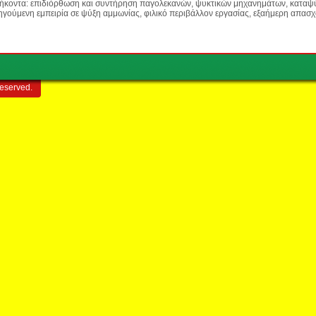
θήκοντα: επιδιόρθωση και συντήρηση παγολεκανών, ψυκτικών μηχανημάτων, καταψ
ηγούμενη εμπειρία σε ψύξη αμμωνίας, φιλικό περιβάλλον εργασίας, εξαήμερη απα
reserved.