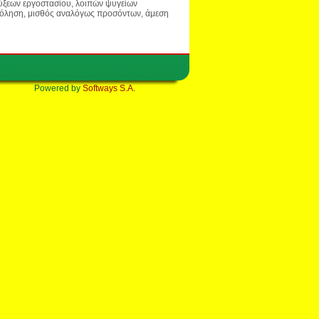
ύξεων εργοστασίου, λοιπών ψυγείων
σχόληση, μισθός αναλόγως προσόντων, άμεση
Powered by
Softways S.A.