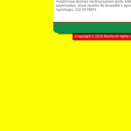
Αναζητούμε ψυκτικό για βιομηχανική ψύξη, κα
εργοστασίου, έξτρα προσόν θα θεωρηθεί η προ
πρόσληψη. 210-5579851.
Copyright © 2010 Bonito All rights 