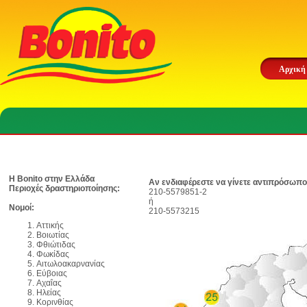
Αρχική
Η Bonito στην Ελλάδα
Αν ενδιαφέρεστε να γίνετε αντιπρόσωπο
Περιοχές δραστηριοποίησης:
210-5579851-2
ή
Νομοί:
210-5573215
Αττικής
Βοιωτίας
Φθιώτιδας
Φωκίδας
Αιτωλοακαρνανίας
Εύβοιας
Αχαΐας
Ηλείας
Κορινθίας