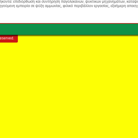
θήκοντα: επιδιόρθωση και συντήρηση παγολεκανών, ψυκτικών μηχανημάτων, καταψ
ηγούμενη εμπειρία σε ψύξη αμμωνίας, φιλικό περιβάλλον εργασίας, εξαήμερη απα
reserved.