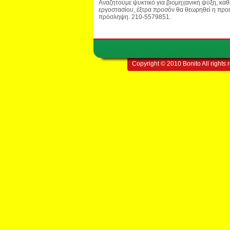
Αναζητούμε ψυκτικό για βιομηχανική ψύξη, κα
εργοστασίου, έξτρα προσόν θα θεωρηθεί η προ
πρόσληψη. 210-5579851.
Copyright © 2010 Bonito All rights 