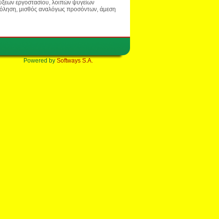
ύξεων εργοστασίου, λοιπών ψυγείων
σχόληση, μισθός αναλόγως προσόντων, άμεση
Powered by
Softways S.A.