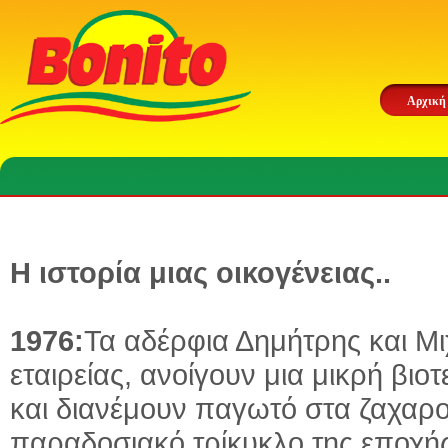
Αρχική
Η ιστορία μιας οικογένειας..
1976:
Τα αδέρφια Δημήτρης και Μι
εταιρείας, ανοίγουν μια μικρή β
και διανέμουν παγωτό στα ζαχαροπ
παραδοσιακό τρίκυκλο της εποχής